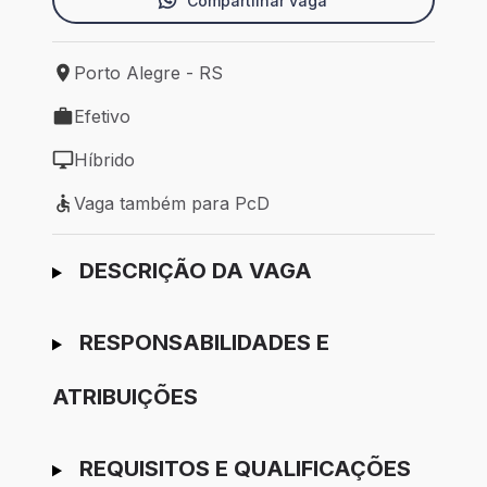
Compartilhar vaga
Porto Alegre - RS
Local de trabalho: Porto Alegre - RS
Efetivo
Tipo de vaga: Efetivo
Híbrido
Modelo de trabalho: Híbrido
Vaga também para PcD
Vaga também para PcD
Ir para candidatura
DESCRIÇÃO DA VAGA
RESPONSABILIDADES E
ATRIBUIÇÕES
REQUISITOS E QUALIFICAÇÕES